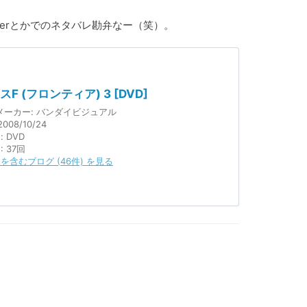
er
とかでのネタバレ勘弁なー（笑）。
F (フロンティア) 3 [DVD]
メーカー:
バンダイビジュアル
008/10/24
:
DVD
ク
: 37回
を含むブログ (46件) を見る